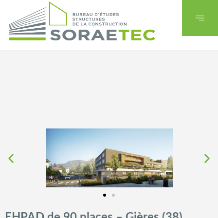
EHPAD de 90 places – Gières (38)