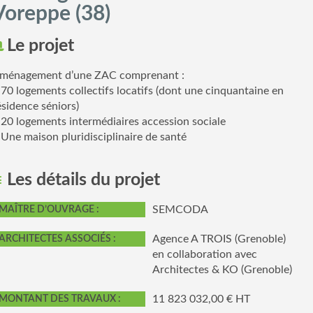
Voreppe (38)
Le projet
ménagement d’une ZAC comprenant :
 70 logements collectifs locatifs (dont une cinquantaine en
ésidence séniors)
 20 logements intermédiaires accession sociale
 Une maison pluridisciplinaire de santé
Les détails du projet
SEMCODA
MAÎTRE D’OUVRAGE :
Agence A TROIS (Grenoble)
ARCHITECTES ASSOCIÉS :
en collaboration avec
Architectes & KO (Grenoble)
11 823 032,00 € HT
MONTANT DES TRAVAUX :