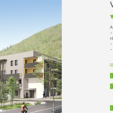
A
–
r
–
–